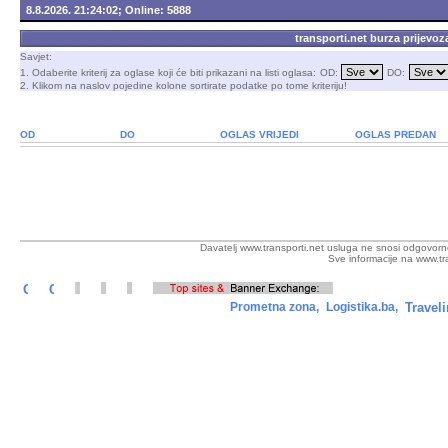
8.8.2026. 21:24:02; Online: 5888
transporti.net burza prijevoz
Savjet:
1. Odaberite kriterij za oglase koji će biti prikazani na listi oglasa:
OD:
DO:
2. Klikom na naslov pojedine kolone sortirate podatke po tome kriteriju!
OD
DO
OGLAS VRIJEDI
OGLAS PREDAN
Davatelj www.transporti.net usluga ne snosi odgovorno
Sve informacije na www.tra
Prometna zona,
Logistika.ba,
Travel